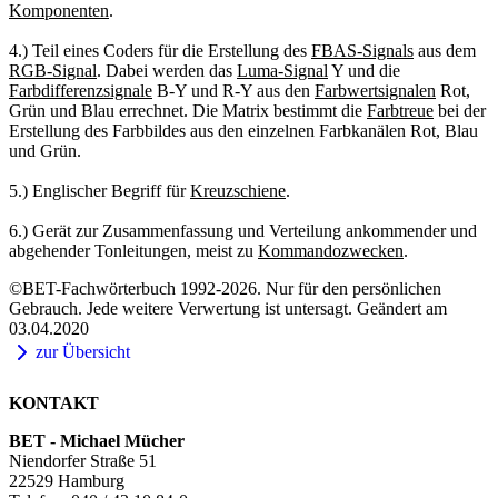
Komponenten
.
4.) Teil eines Coders für die Erstellung des
FBAS-Signals
aus dem
RGB-Signal
. Dabei werden das
Luma-Signal
Y und die
Farbdifferenzsignale
B-Y und R-Y aus den
Farbwertsignalen
Rot,
Grün und Blau errechnet. Die Matrix bestimmt die
Farbtreue
bei der
Erstellung des Farbbildes aus den einzelnen Farbkanälen Rot, Blau
und Grün.
5.) Englischer Begriff für
Kreuzschiene
.
6.) Gerät zur Zusammenfassung und Verteilung ankommender und
abgehender Tonleitungen, meist zu
Kommandozwecken
.
©BET-Fachwörterbuch 1992-2026. Nur für den persönlichen
Gebrauch. Jede weitere Verwertung ist untersagt. Geändert am
03.04.2020
zur Übersicht
KONTAKT
BET - Michael Mücher
Niendorfer Straße 51
22529 Hamburg