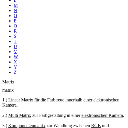
L
M
N
O
P
Q
R
S
T
U
V
W
X
Y
Z
Matrix
matrix
1.)
Linear Matrix
für die
Farbtreue
innerhalb einer
elektronischen
Kamera
.
2.)
Multi Matrix
zur Farbgestaltung in einer
elektronischen Kamera
.
3.)
Komponentenmatrix
zur Wandlung zwischen
RGB
und