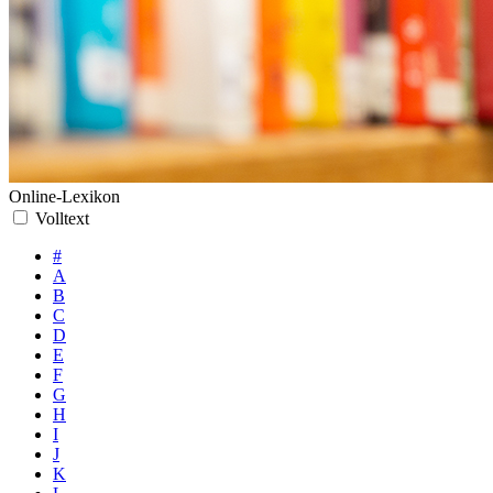
Online-Lexikon
Volltext
#
A
B
C
D
E
F
G
H
I
J
K