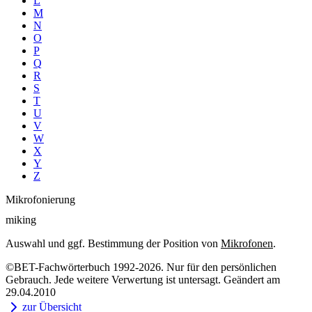
L
M
N
O
P
Q
R
S
T
U
V
W
X
Y
Z
Mikrofonierung
miking
Auswahl und ggf. Bestimmung der Position von
Mikrofonen
.
©BET-Fachwörterbuch 1992-2026. Nur für den persönlichen
Gebrauch. Jede weitere Verwertung ist untersagt. Geändert am
29.04.2010
zur Übersicht