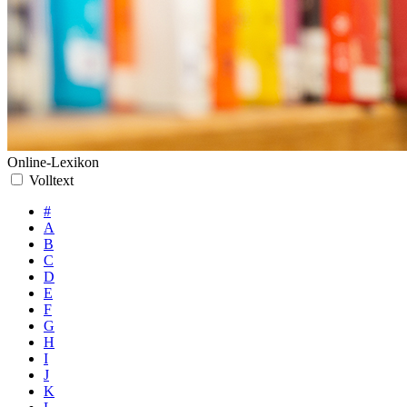
Online-Lexikon
Volltext
#
A
B
C
D
E
F
G
H
I
J
K