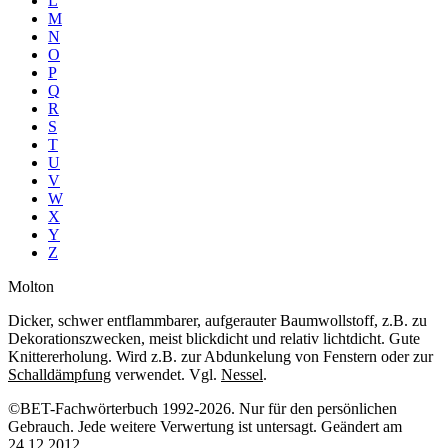
L
M
N
O
P
Q
R
S
T
U
V
W
X
Y
Z
Molton
Dicker, schwer entflammbarer, aufgerauter Baumwollstoff, z.B. zu
Dekorationszwecken, meist blickdicht und relativ lichtdicht. Gute
Knittererholung. Wird z.B. zur Abdunkelung von Fenstern oder zur
Schalldämpfung
verwendet. Vgl.
Nessel
.
©BET-Fachwörterbuch 1992-2026. Nur für den persönlichen
Gebrauch. Jede weitere Verwertung ist untersagt. Geändert am
24.12.2012