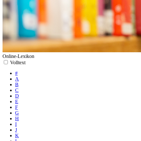
Online-Lexikon
Volltext
#
A
B
C
D
E
F
G
H
I
J
K