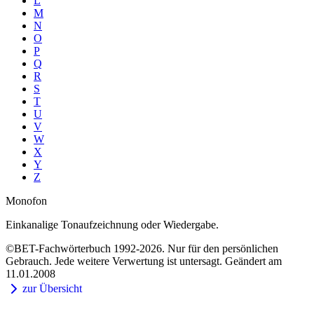
L
M
N
O
P
Q
R
S
T
U
V
W
X
Y
Z
Monofon
Einkanalige Tonaufzeichnung oder Wiedergabe.
©BET-Fachwörterbuch 1992-2026. Nur für den persönlichen
Gebrauch. Jede weitere Verwertung ist untersagt. Geändert am
11.01.2008
zur Übersicht