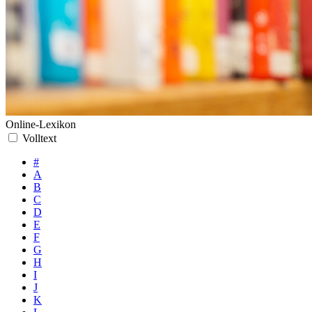
Online-Lexikon
Volltext
#
A
B
C
D
E
F
G
H
I
J
K