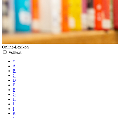
Online-Lexikon
Volltext
#
A
B
C
D
E
F
G
H
I
J
K