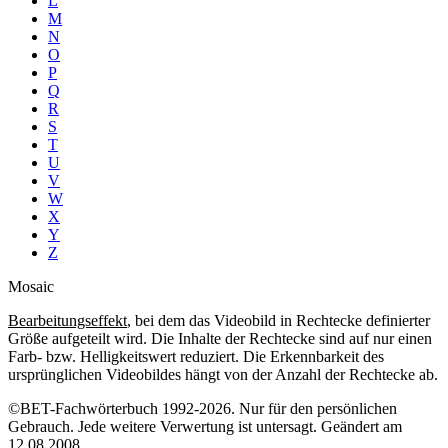
L
M
N
O
P
Q
R
S
T
U
V
W
X
Y
Z
Mosaic
Bearbeitungseffekt
, bei dem das Videobild in Rechtecke definierter
Größe aufgeteilt wird. Die Inhalte der Rechtecke sind auf nur einen
Farb- bzw. Helligkeitswert reduziert. Die Erkennbarkeit des
ursprünglichen Videobildes hängt von der Anzahl der Rechtecke ab.
©BET-Fachwörterbuch 1992-2026. Nur für den persönlichen
Gebrauch. Jede weitere Verwertung ist untersagt. Geändert am
12.08.2008