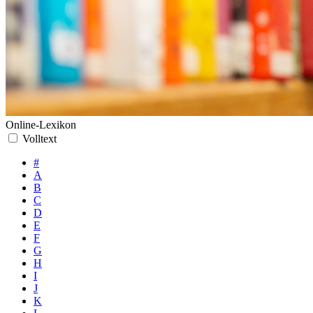
Online-Lexikon
Volltext
#
A
B
C
D
E
F
G
H
I
J
K