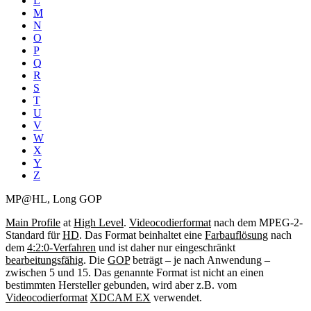
L
M
N
O
P
Q
R
S
T
U
V
W
X
Y
Z
MP@HL, Long GOP
Main Profile
at
High Level
.
Videocodierformat
nach dem MPEG-2-
Standard für
HD
. Das Format beinhaltet eine
Farbauflösung
nach
dem
4:2:0-Verfahren
und ist daher nur eingeschränkt
bearbeitungsfähig
. Die
GOP
beträgt – je nach Anwendung –
zwischen 5 und 15. Das genannte Format ist nicht an einen
bestimmten Hersteller gebunden, wird aber z.B. vom
Videocodierformat
XDCAM EX
verwendet.