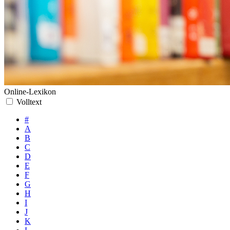
Online-Lexikon
Volltext
#
A
B
C
D
E
F
G
H
I
J
K