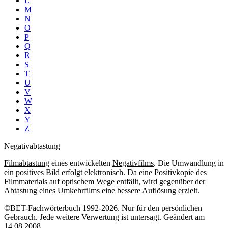
L
M
N
O
P
Q
R
S
T
U
V
W
X
Y
Z
Negativabtastung
Filmabtastung
eines entwickelten
Negativfilms
. Die Umwandlung in
ein positives Bild erfolgt elektronisch. Da eine Positivkopie des
Filmmaterials auf optischem Wege entfällt, wird gegenüber der
Abtastung eines
Umkehrfilms
eine bessere
Auflösung
erzielt.
©BET-Fachwörterbuch 1992-2026. Nur für den persönlichen
Gebrauch. Jede weitere Verwertung ist untersagt. Geändert am
14.08.2008