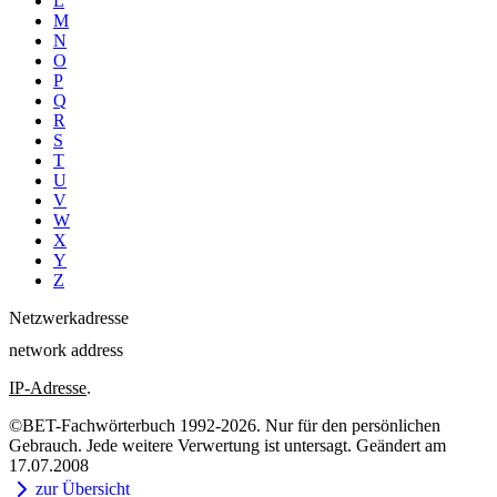
L
M
N
O
P
Q
R
S
T
U
V
W
X
Y
Z
Netzwerkadresse
network address
IP-Adresse
.
©BET-Fachwörterbuch 1992-2026. Nur für den persönlichen
Gebrauch. Jede weitere Verwertung ist untersagt. Geändert am
17.07.2008
zur Übersicht