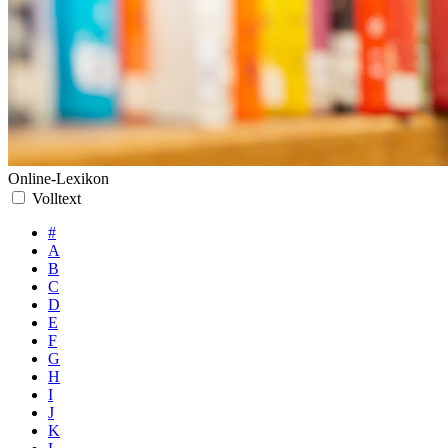
Online-Lexikon
Volltext
#
A
B
C
D
E
F
G
H
I
J
K