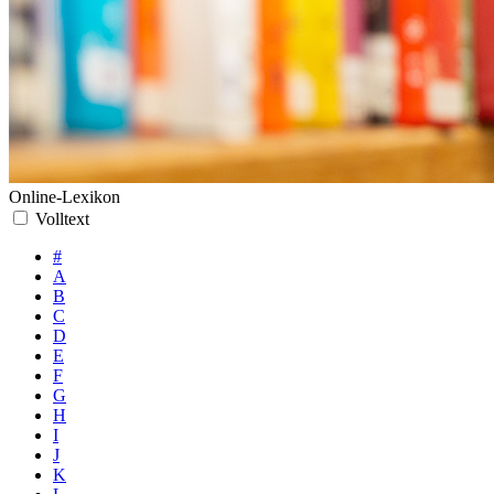
Online-Lexikon
Volltext
#
A
B
C
D
E
F
G
H
I
J
K