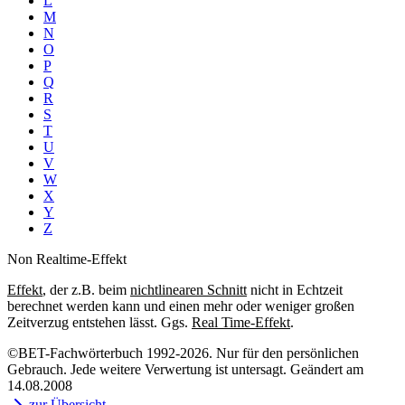
L
M
N
O
P
Q
R
S
T
U
V
W
X
Y
Z
Non Realtime-Effekt
Effekt
, der z.B. beim
nichtlinearen Schnitt
nicht in Echtzeit
berechnet werden kann und einen mehr oder weniger großen
Zeitverzug entstehen lässt. Ggs.
Real Time-Effekt
.
©BET-Fachwörterbuch 1992-2026. Nur für den persönlichen
Gebrauch. Jede weitere Verwertung ist untersagt. Geändert am
14.08.2008
zur Übersicht