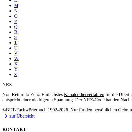
L
M
N
O
P
Q
R
S
T
U
V
W
X
Y
Z
NRZ
Non Return to Zero. Einfachstes
Kanalcodierverfahren
für die Übertr
entspricht einer niedrigeren
Spannung
. Der NRZ-Code hat den Nachteil
©BET-Fachwörterbuch 1992-2026. Nur für den persönlichen Gebrauch
zur Übersicht
KONTAKT