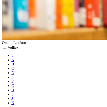
Online-Lexikon
Volltext
#
A
B
C
D
E
F
G
H
I
J
K