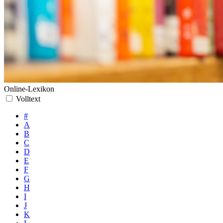
Online-Lexikon
Volltext
#
A
B
C
D
E
F
G
H
I
J
K