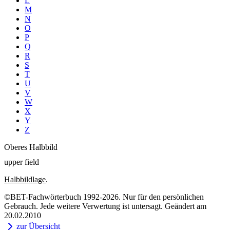
L
M
N
O
P
Q
R
S
T
U
V
W
X
Y
Z
Oberes Halbbild
upper field
Halbbildlage
.
©BET-Fachwörterbuch 1992-2026. Nur für den persönlichen
Gebrauch. Jede weitere Verwertung ist untersagt. Geändert am
20.02.2010
zur Übersicht