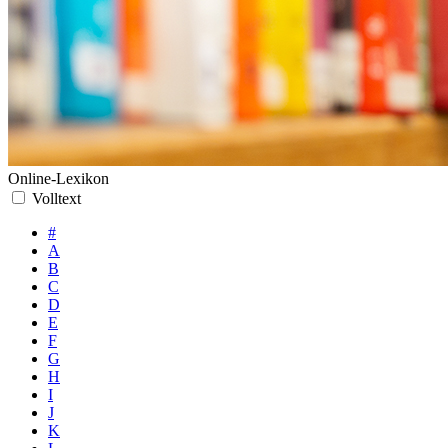
Online-Lexikon
Volltext
#
A
B
C
D
E
F
G
H
I
J
K