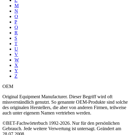
L
M
N
O
P
Q
R
S
T
U
V
W
X
Y
Z
OEM
Original Equipment Manufacturer. Dieser Begriff wird oft
missverständlich genutzt. So genannte OEM-Produkte sind solche
des originalen Herstellers, die aber von anderen Firmen, teilweise
auch unter eigenem Namen vertrieben werden.
©BET-Fachwörterbuch 1992-2026. Nur für den persönlichen
Gebrauch. Jede weitere Verwertung ist untersagt. Geändert am
28.07.2008