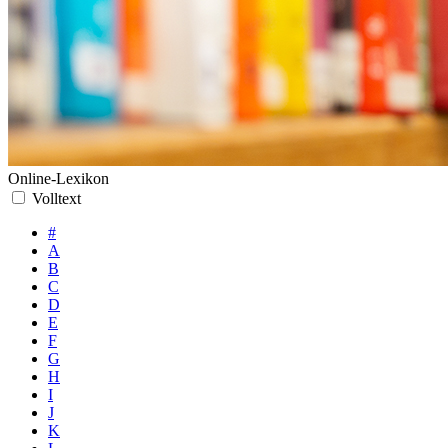
Online-Lexikon
Volltext
#
A
B
C
D
E
F
G
H
I
J
K