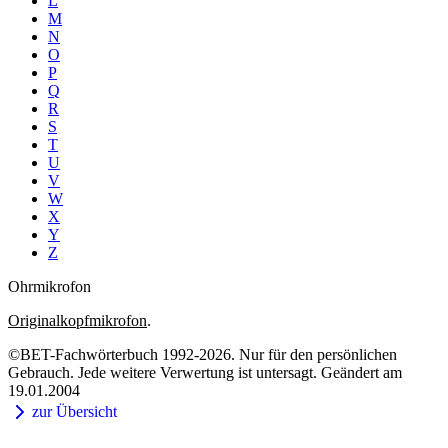
L
M
N
O
P
Q
R
S
T
U
V
W
X
Y
Z
Ohrmikrofon
Originalkopfmikrofon
.
©BET-Fachwörterbuch 1992-2026. Nur für den persönlichen
Gebrauch. Jede weitere Verwertung ist untersagt. Geändert am
19.01.2004
zur Übersicht