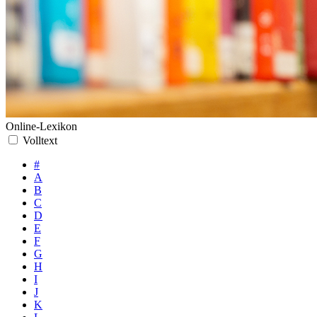
Online-Lexikon
Volltext
#
A
B
C
D
E
F
G
H
I
J
K