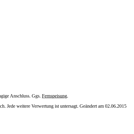
ngige Anschluss. Ggs.
Fernspeisung
.
. Jede weitere Verwertung ist untersagt. Geändert am 02.06.2015