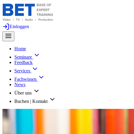
Einloggen
Home
Seminare
Feedback
Services
Fachwissen
News
Über uns
Buchen | Kontakt