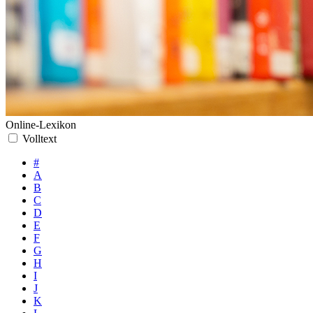
Online-Lexikon
Volltext
#
A
B
C
D
E
F
G
H
I
J
K