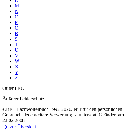
L
M
N
O
P
Q
R
S
T
U
V
W
X
Y
Z
Outer FEC
Äußerer Fehlerschutz
.
©BET-Fachwörterbuch 1992-2026. Nur für den persönlichen
Gebrauch. Jede weitere Verwertung ist untersagt. Geändert am
23.02.2008
zur Übersicht