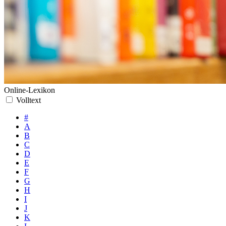
Online-Lexikon
Volltext
#
A
B
C
D
E
F
G
H
I
J
K