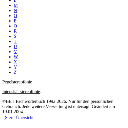
L
M
N
O
P
Q
R
S
T
U
V
W
X
Y
Z
Pegelstereofonie
Intensitätsstereofonie
.
©BET-Fachwörterbuch 1992-2026. Nur für den persönlichen
Gebrauch. Jede weitere Verwertung ist untersagt. Geändert am
19.01.2004
zur Übersicht