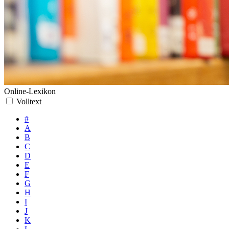
Online-Lexikon
Volltext
#
A
B
C
D
E
F
G
H
I
J
K