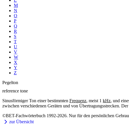
L
M
N
O
P
Q
R
S
T
U
V
W
X
Y
Z
Pegelton
reference tone
Sinusförmiger Ton einer bestimmten
Frequenz
, meist 1
kHz
, und eine
zwischen verschiedenen Geräten und von Übertragungsstrecken. Der S
©BET-Fachwörterbuch 1992-2026. Nur für den persönlichen Gebrauch
zur Übersicht