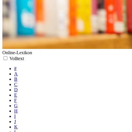
Online-Lexikon
Volltext
#
A
B
C
D
E
F
G
H
I
J
K