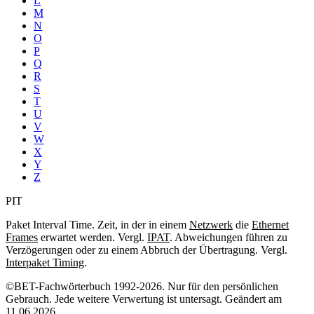
L
M
N
O
P
Q
R
S
T
U
V
W
X
Y
Z
PIT
Paket Interval Time. Zeit, in der in einem
Netzwerk
die
Ethernet
Frames
erwartet werden. Vergl.
IPAT
. Abweichungen führen zu
Verzögerungen oder zu einem Abbruch der Übertragung. Vergl.
Interpaket Timing
.
©BET-Fachwörterbuch 1992-2026. Nur für den persönlichen
Gebrauch. Jede weitere Verwertung ist untersagt. Geändert am
11.06.2026