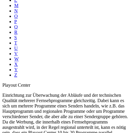
L
M
N
O
P
Q
R
S
T
U
V
W
X
Y
Z
Playout Center
Einrichtung zur Überwachung der Abläufe und der technischen
Qualität mehrerer Fernsehprogramme gleichzeitig. Dabei kann es
sich um mehrere Programme eines Senders handeln, wie z.B. das
Hauptprogramm und regionalen Programme oder um Programme
verschiedener Sender, die aber alle zu einer Sendergruppe gehören.
Da die Werbung, die innerhalb eines Fernsehprogramms
ausgestrahlt wird, in der Regel regional unterteilt ist, kann es nötig
sein, dass ein Playout Center 10 bis 20 Programme parallel