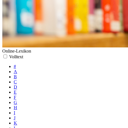
Online-Lexikon
Volltext
#
A
B
C
D
E
F
G
H
I
J
K