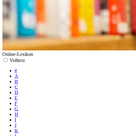
Online-Lexikon
Volltext
#
A
B
C
D
E
F
G
H
I
J
K