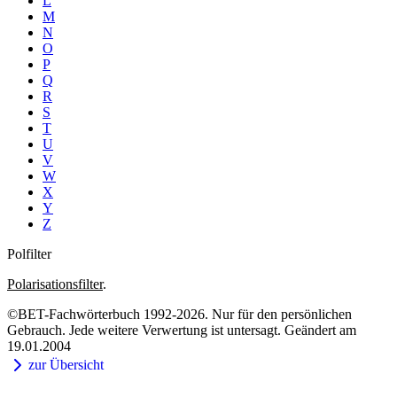
L
M
N
O
P
Q
R
S
T
U
V
W
X
Y
Z
Polfilter
Polarisationsfilter
.
©BET-Fachwörterbuch 1992-2026. Nur für den persönlichen
Gebrauch. Jede weitere Verwertung ist untersagt. Geändert am
19.01.2004
zur Übersicht