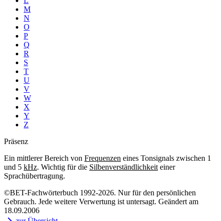
L
M
N
O
P
Q
R
S
T
U
V
W
X
Y
Z
Präsenz
Ein mittlerer Bereich von
Frequenzen
eines Tonsignals zwischen 1
und 5
kHz
. Wichtig für die
Silbenverständlichkeit
einer
Sprachübertragung.
©BET-Fachwörterbuch 1992-2026. Nur für den persönlichen
Gebrauch. Jede weitere Verwertung ist untersagt. Geändert am
18.09.2006
zur Übersicht