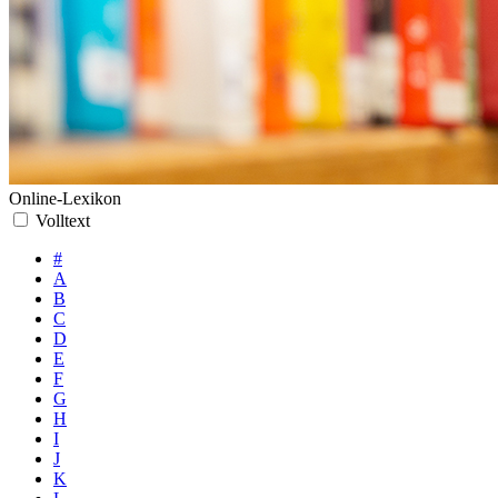
Online-Lexikon
Volltext
#
A
B
C
D
E
F
G
H
I
J
K