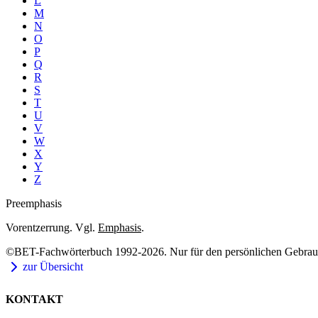
L
M
N
O
P
Q
R
S
T
U
V
W
X
Y
Z
Preemphasis
Vorentzerrung. Vgl.
Emphasis
.
©BET-Fachwörterbuch 1992-2026. Nur für den persönlichen Gebrauch
zur Übersicht
KONTAKT