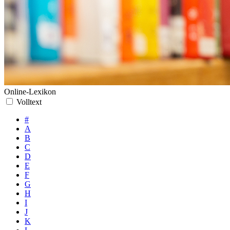
Online-Lexikon
Volltext
#
A
B
C
D
E
F
G
H
I
J
K