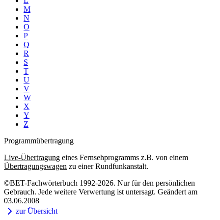
L
M
N
O
P
Q
R
S
T
U
V
W
X
Y
Z
Programmübertragung
Live-Übertragung
eines Fernsehprogramms z.B. von einem
Übertragungswagen
zu einer Rundfunkanstalt.
©BET-Fachwörterbuch 1992-2026. Nur für den persönlichen
Gebrauch. Jede weitere Verwertung ist untersagt. Geändert am
03.06.2008
zur Übersicht