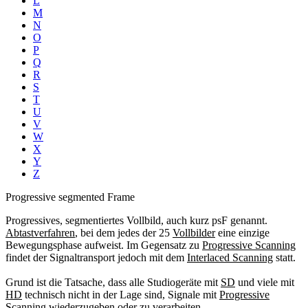
L
M
N
O
P
Q
R
S
T
U
V
W
X
Y
Z
Progressive segmented Frame
Progressives, segmentiertes Vollbild, auch kurz psF genannt.
Abtastverfahren
, bei dem jedes der 25
Vollbilder
eine einzige
Bewegungsphase aufweist. Im Gegensatz zu
Progressive Scanning
findet der Signaltransport jedoch mit dem
Interlaced Scanning
statt.
Grund ist die Tatsache, dass alle Studiogeräte mit
SD
und viele mit
HD
technisch nicht in der Lage sind, Signale mit
Progressive
Scanning
wiederzugeben oder zu verarbeiten.