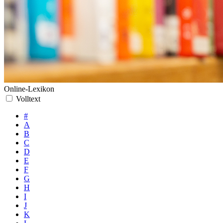
Online-Lexikon
Volltext
#
A
B
C
D
E
F
G
H
I
J
K