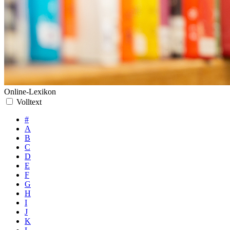
Online-Lexikon
Volltext
#
A
B
C
D
E
F
G
H
I
J
K