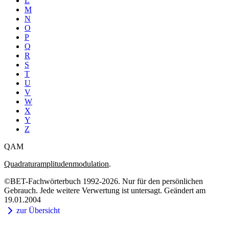
L
M
N
O
P
Q
R
S
T
U
V
W
X
Y
Z
QAM
Quadraturamplitudenmodulation
.
©BET-Fachwörterbuch 1992-2026. Nur für den persönlichen
Gebrauch. Jede weitere Verwertung ist untersagt. Geändert am
19.01.2004
zur Übersicht