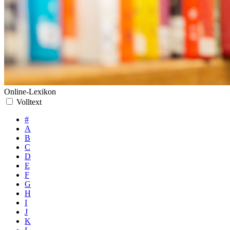
Online-Lexikon
Volltext
#
A
B
C
D
E
F
G
H
I
J
K