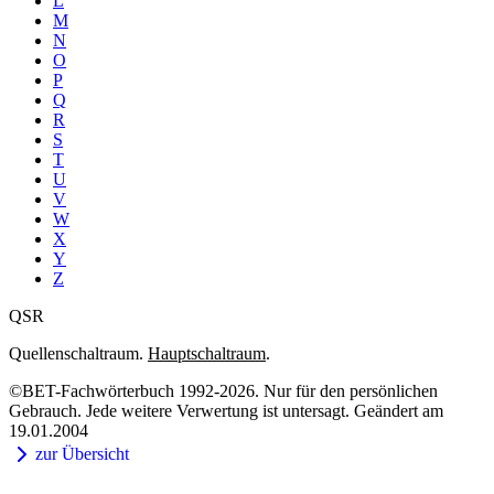
L
M
N
O
P
Q
R
S
T
U
V
W
X
Y
Z
QSR
Quellenschaltraum.
Hauptschaltraum
.
©BET-Fachwörterbuch 1992-2026. Nur für den persönlichen
Gebrauch. Jede weitere Verwertung ist untersagt. Geändert am
19.01.2004
zur Übersicht