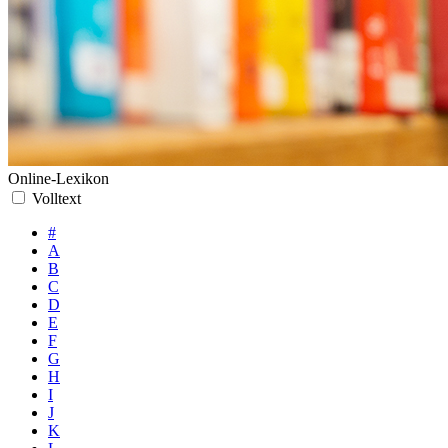
Online-Lexikon
Volltext
#
A
B
C
D
E
F
G
H
I
J
K