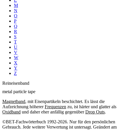
L
M
N
O
P
Q
R
S
T
U
V
W
X
Y
Z
Reineisenband
metal particle tape
Magnetband
, mit Eisenpartikeln beschichtet. Es lässt die
Aufzeichnung höherer
Frequenzen
zu, ist härter und glatter als
Oxidband
und daher eher anfällig gegenüber
Drop Outs
.
©BET-Fachwörterbuch 1992-2026. Nur für den persönlichen
Gebrauch. Jede weitere Verwertung ist untersagt. Geändert am