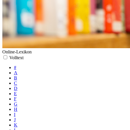
Online-Lexikon
Volltext
#
A
B
C
D
E
F
G
H
I
J
K