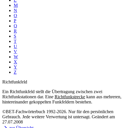
L
M
N
O
P
Q
R
S
T
U
V
W
X
Y
Z
Richtfunkfeld
Ein Richtfunkfeld stellt die Übertragung zwischen zwei
Richtfunkstationen dar. Eine
Richtfunkstrecke
kann aus mehreren,
hintereinander gekoppelten Funkfeldern bestehen.
©BET-Fachwörterbuch 1992-2026. Nur für den persönlichen
Gebrauch. Jede weitere Verwertung ist untersagt. Geändert am
27.07.2008
zur Übersicht