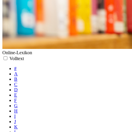
Online-Lexikon
Volltext
#
A
B
C
D
E
F
G
H
I
J
K