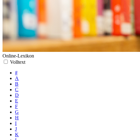
Online-Lexikon
Volltext
#
A
B
C
D
E
F
G
H
I
J
K