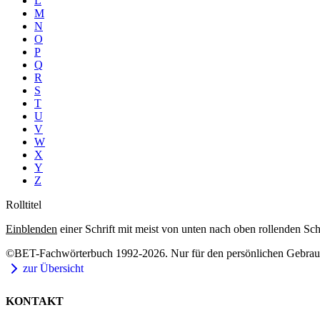
L
M
N
O
P
Q
R
S
T
U
V
W
X
Y
Z
Rolltitel
Einblenden
einer Schrift mit meist von unten nach oben rollenden Sch
©BET-Fachwörterbuch 1992-2026. Nur für den persönlichen Gebrauch
zur Übersicht
KONTAKT