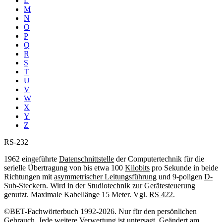
L
M
N
O
P
Q
R
S
T
U
V
W
X
Y
Z
RS-232
1962 eingeführte
Datenschnittstelle
der Computertechnik für die
serielle Übertragung von bis etwa 100
Kilobits
pro Sekunde in beide
Richtungen mit
asymmetrischer Leitungsführung
und 9-poligen
D-
Sub-Steckern
. Wird in der Studiotechnik zur Gerätesteuerung
genutzt. Maximale Kabellänge 15 Meter. Vgl.
RS 422
.
©BET-Fachwörterbuch 1992-2026. Nur für den persönlichen
Gebrauch. Jede weitere Verwertung ist untersagt. Geändert am