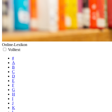
Online-Lexikon
Volltext
#
A
B
C
D
E
F
G
H
I
J
K