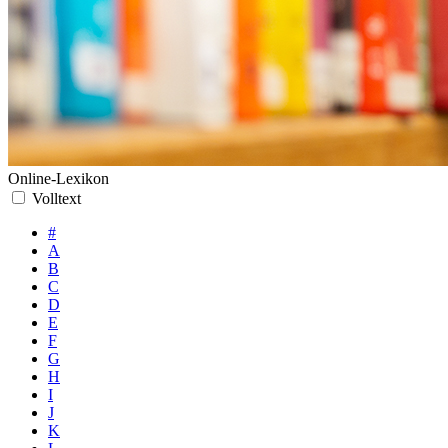
Online-Lexikon
Volltext
#
A
B
C
D
E
F
G
H
I
J
K