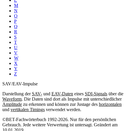
L
M
N
O
P
Q
R
S
T
U
V
W
X
Y
Z
SAV/EAV-Impulse
Darstellung der
SAV-
und
EAV-Daten
eines
SDI-Signals
über die
Waveform
. Die Daten sind dort als Impulse mit unterschiedlicher
Amplitude
zu erkennen und können zur Justage des
horizontalen
und
vertikalen Timings
verwendet werden.
©BET-Fachwörterbuch 1992-2026. Nur für den persönlichen
Gebrauch. Jede weitere Verwertung ist untersagt. Geändert am
10.01.2019