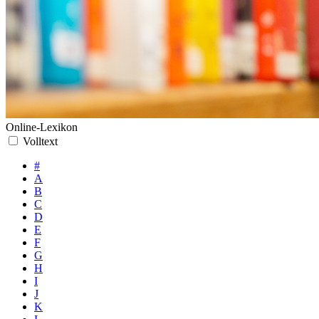
Online-Lexikon
Volltext
#
A
B
C
D
E
F
G
H
I
J
K