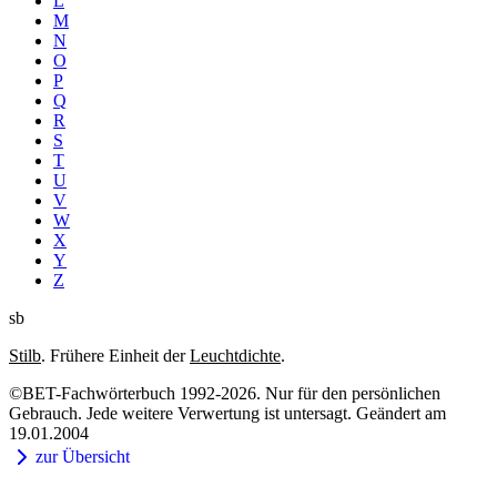
L
M
N
O
P
Q
R
S
T
U
V
W
X
Y
Z
sb
Stilb
. Frühere Einheit der
Leuchtdichte
.
©BET-Fachwörterbuch 1992-2026. Nur für den persönlichen
Gebrauch. Jede weitere Verwertung ist untersagt. Geändert am
19.01.2004
zur Übersicht