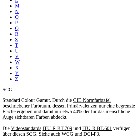
L
M
N
O
P
Q
R
S
T
U
V
W
X
Y
Z
SCG
Standard Colour Gamut. Durch die
CIE-Normfarbtafel
beschriebener
Farbraum
, dessen
Primärvalenzen
nur eine begrenzte
Fläche ergeben und damit nur etwa 40% der für das menschliche
Auge
sichtbaren Farben abdeckt.
Die
Videostandards
ITU-R BT.709
und
ITU-R BT.601
verfügen
über diesen SCG. Siehe auch
WCG
und
DCI-P3
.