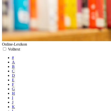
Online-Lexikon
Volltext
#
A
B
C
D
E
F
G
H
I
J
K