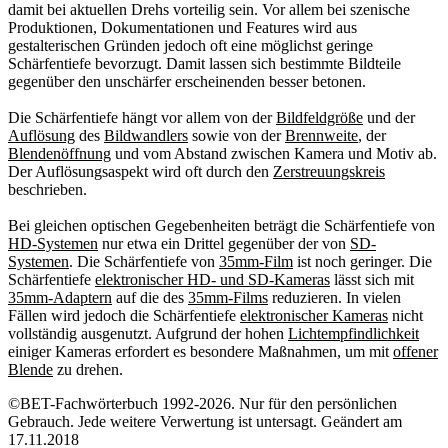
damit bei aktuellen Drehs vorteilig sein. Vor allem bei szenische
Produktionen, Dokumentationen und Features wird aus
gestalterischen Gründen jedoch oft eine möglichst geringe
Schärfentiefe bevorzugt. Damit lassen sich bestimmte Bildteile
gegenüber den unschärfer erscheinenden besser betonen.
Die Schärfentiefe hängt vor allem von der
Bildfeldgröße
und der
Auflösung
des
Bildwandlers
sowie von der
Brennweite
, der
Blendenöffnung
und vom Abstand zwischen Kamera und Motiv ab.
Der Auflösungsaspekt wird oft durch den
Zerstreuungskreis
beschrieben.
Bei gleichen optischen Gegebenheiten beträgt die Schärfentiefe von
HD-Systemen
nur etwa ein Drittel gegenüber der von
SD-
Systemen
. Die Schärfentiefe von
35mm-Film
ist noch geringer. Die
Schärfentiefe
elektronischer HD- und SD-Kameras
lässt sich mit
35mm-Adaptern
auf die des
35mm-Films
reduzieren. In vielen
Fällen wird jedoch die Schärfentiefe
elektronischer Kameras
nicht
vollständig ausgenutzt. Aufgrund der hohen
Lichtempfindlichkeit
einiger Kameras erfordert es besondere Maßnahmen, um mit
offener
Blende
zu drehen.
©BET-Fachwörterbuch 1992-2026. Nur für den persönlichen
Gebrauch. Jede weitere Verwertung ist untersagt. Geändert am
17.11.2018