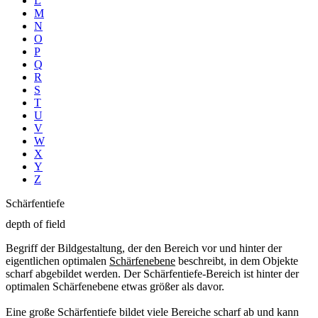
L
M
N
O
P
Q
R
S
T
U
V
W
X
Y
Z
Schärfentiefe
depth of field
Begriff der Bildgestaltung, der den Bereich vor und hinter der
eigentlichen optimalen
Schärfenebene
beschreibt, in dem Objekte
scharf abgebildet werden. Der Schärfentiefe-Bereich ist hinter der
optimalen Schärfenebene etwas größer als davor.
Eine große Schärfentiefe bildet viele Bereiche scharf ab und kann