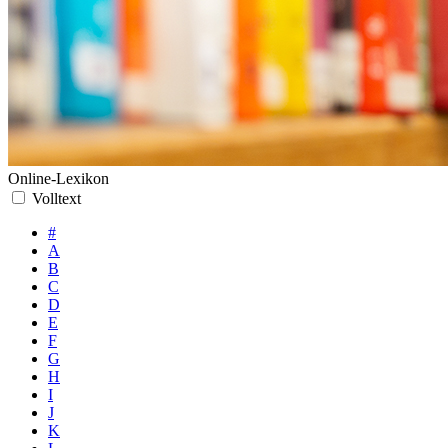
Online-Lexikon
Volltext
#
A
B
C
D
E
F
G
H
I
J
K