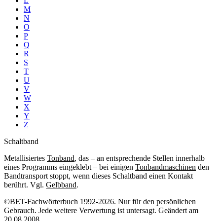
L
M
N
O
P
Q
R
S
T
U
V
W
X
Y
Z
Schaltband
Metallisiertes
Tonband
, das – an entsprechende Stellen innerhalb
eines Programms eingeklebt – bei einigen
Tonbandmaschinen
den
Bandtransport stoppt, wenn dieses Schaltband einen Kontakt
berührt. Vgl.
Gelbband
.
©BET-Fachwörterbuch 1992-2026. Nur für den persönlichen
Gebrauch. Jede weitere Verwertung ist untersagt. Geändert am
20.08.2008