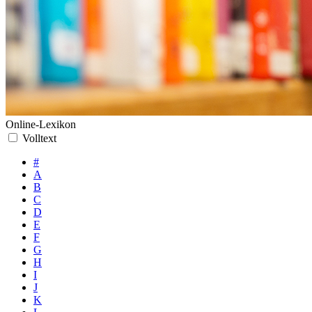
Online-Lexikon
Volltext
#
A
B
C
D
E
F
G
H
I
J
K