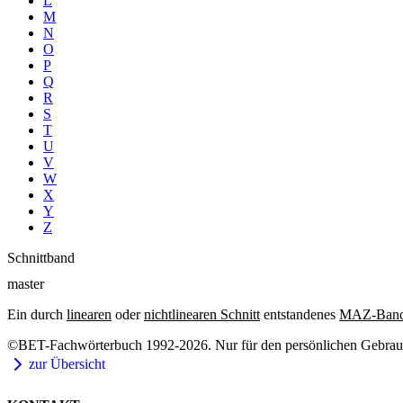
L
M
N
O
P
Q
R
S
T
U
V
W
X
Y
Z
Schnittband
master
Ein durch
linearen
oder
nichtlinearen Schnitt
entstandenes
MAZ-Ban
©BET-Fachwörterbuch 1992-2026. Nur für den persönlichen Gebrauch
zur Übersicht