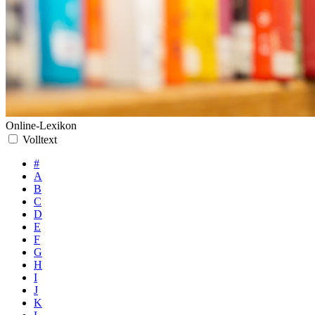
Online-Lexikon
Volltext
#
A
B
C
D
E
F
G
H
I
J
K