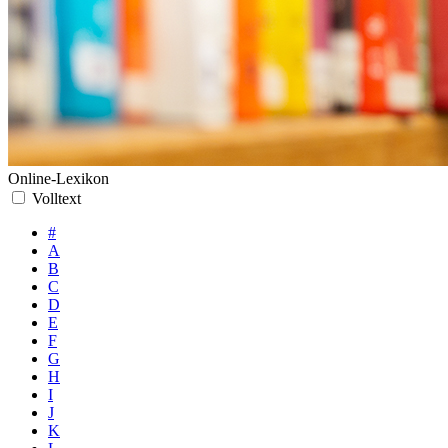
Online-Lexikon
Volltext
#
A
B
C
D
E
F
G
H
I
J
K