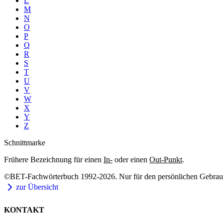
L
M
N
O
P
Q
R
S
T
U
V
W
X
Y
Z
Schnittmarke
Frühere Bezeichnung für einen
In-
oder einen
Out-Punkt
.
©BET-Fachwörterbuch 1992-2026. Nur für den persönlichen Gebrauch
zur Übersicht
KONTAKT