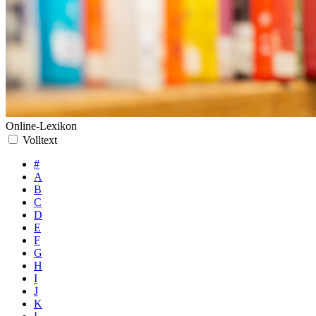
Online-Lexikon
Volltext
#
A
B
C
D
E
F
G
H
I
J
K