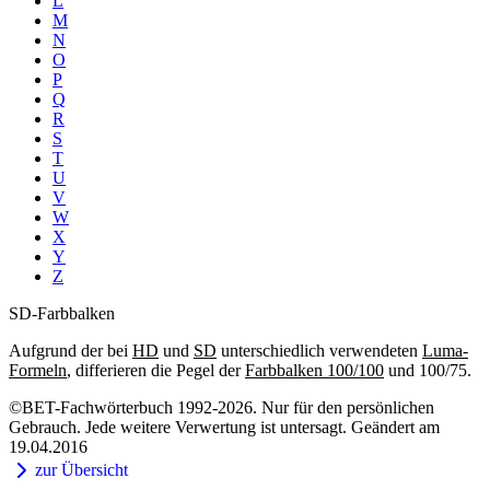
L
M
N
O
P
Q
R
S
T
U
V
W
X
Y
Z
SD-Farbbalken
Aufgrund der bei
HD
und
SD
unterschiedlich verwendeten
Luma-
Formeln
, differieren die Pegel der
Farbbalken 100/100
und 100/75.
©BET-Fachwörterbuch 1992-2026. Nur für den persönlichen
Gebrauch. Jede weitere Verwertung ist untersagt. Geändert am
19.04.2016
zur Übersicht