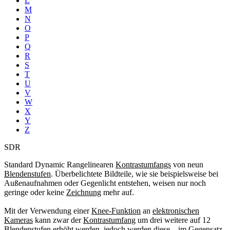
L
M
N
O
P
Q
R
S
T
U
V
W
X
Y
Z
SDR
Standard Dynamic Rangelinearen
Kontrastumfangs
von neun
Blendenstufen
. Überbelichtete Bildteile, wie sie beispielsweise bei
Außenaufnahmen oder Gegenlicht entstehen, weisen nur noch
geringe oder keine
Zeichnung
mehr auf.
Mit der Verwendung einer
Knee-Funktion
an
elektronischen
Kameras
kann zwar der
Kontrastumfang
um drei weitere auf 12
Blendenstufen
erhöht werden, jedoch werden diese – im Gegensatz