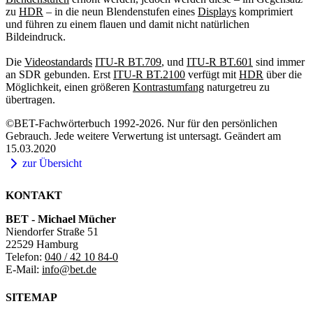
zu
HDR
– in die neun Blendenstufen eines
Displays
komprimiert
und führen zu einem flauen und damit nicht natürlichen
Bildeindruck.
Die
Videostandards
ITU-R BT.709
, und
ITU-R BT.601
sind immer
an SDR gebunden. Erst
ITU-R BT.2100
verfügt mit
HDR
über die
Möglichkeit, einen größeren
Kontrastumfang
naturgetreu zu
übertragen.
©BET-Fachwörterbuch 1992-2026. Nur für den persönlichen
Gebrauch. Jede weitere Verwertung ist untersagt. Geändert am
15.03.2020
zur Übersicht
KONTAKT
BET - Michael Mücher
Niendorfer Straße 51
22529 Hamburg
Telefon:
040 / 42 10 84-0
E-Mail:
info@bet.de
SITEMAP