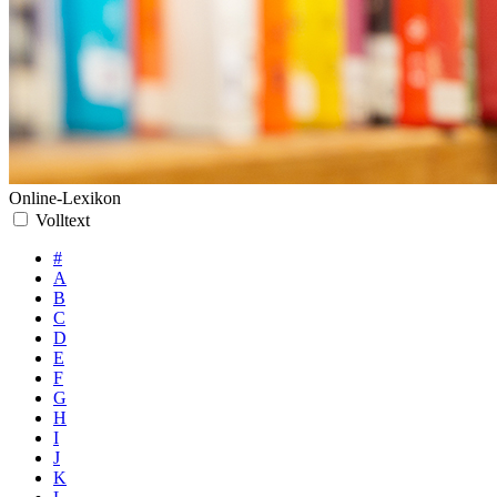
Online-Lexikon
Volltext
#
A
B
C
D
E
F
G
H
I
J
K