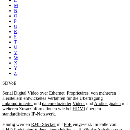
L
M
N
O
P
Q
R
S
T
U
V
W
X
Y
Z
SDVoE
Serial Digital Video over Ethernet. Proprietäres, von mehreren
Herstellern entwickeltes Verfahren für die Übertragung
unkomprimierter
und
datenreduzierter
Video-
und
Audiosignalen
mit
weiteren Zusatzinformationen wie bei
HDMI
über ein
standardisiertes
IP-Netzwerk
.
Häufig werden
RJ45-Stecker
mit
PoE
eingesetzt. Im Falle von
UHD
findet eine
Videodatenreduktion
statt. Für das Schalten von