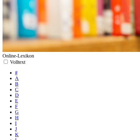
Online-Lexikon
Volltext
#
A
B
C
D
E
F
G
H
I
J
K