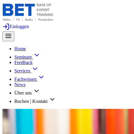
Einloggen
Home
Seminare
Feedback
Services
Fachwissen
News
Über uns
Buchen | Kontakt