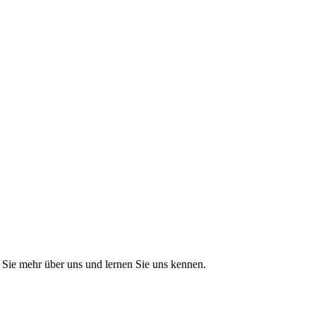
Sie mehr über uns und lernen Sie uns kennen.