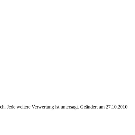
. Jede weitere Verwertung ist untersagt. Geändert am 27.10.2010