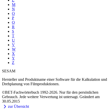
L
M
N
O
P
Q
R
S
T
U
V
W
X
Y
Z
SESAM
Hersteller und Produktname einer Software für die Kalkulation und
Drehplanung von Filmproduktionen.
©BET-Fachwörterbuch 1992-2026. Nur für den persönlichen
Gebrauch. Jede weitere Verwertung ist untersagt. Geändert am
30.05.2015
zur Übersicht