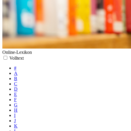
Online-Lexikon
Volltext
#
A
B
C
D
E
F
G
H
I
J
K