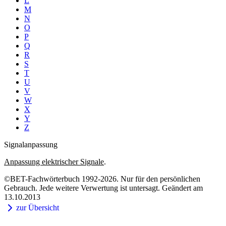
L
M
N
O
P
Q
R
S
T
U
V
W
X
Y
Z
Signalanpassung
Anpassung elektrischer Signale
.
©BET-Fachwörterbuch 1992-2026. Nur für den persönlichen
Gebrauch. Jede weitere Verwertung ist untersagt. Geändert am
13.10.2013
zur Übersicht