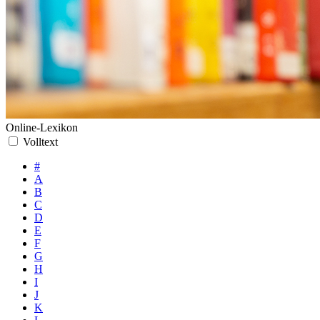
Online-Lexikon
Volltext
#
A
B
C
D
E
F
G
H
I
J
K