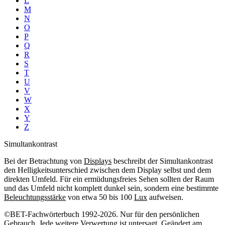
L
M
N
O
P
Q
R
S
T
U
V
W
X
Y
Z
Simultankontrast
Bei der Betrachtung von
Displays
beschreibt der Simultankontrast
den Helligkeitsunterschied zwischen dem Display selbst und dem
direkten Umfeld. Für ein ermüdungsfreies Sehen sollten der Raum
und das Umfeld nicht komplett dunkel sein, sondern eine bestimmte
Beleuchtungsstärke
von etwa 50 bis 100
Lux
aufweisen.
©BET-Fachwörterbuch 1992-2026. Nur für den persönlichen
Gebrauch. Jede weitere Verwertung ist untersagt. Geändert am