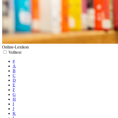
Online-Lexikon
Volltext
#
A
B
C
D
E
F
G
H
I
J
K