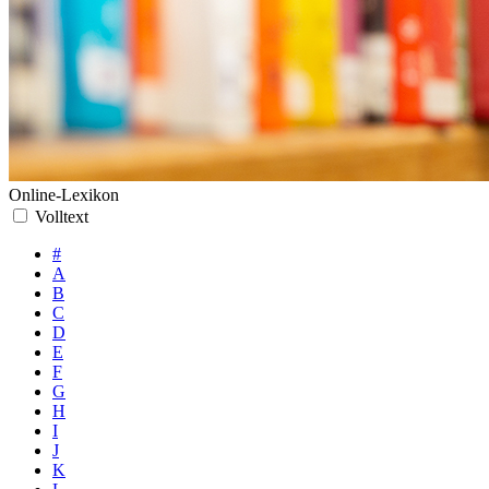
Online-Lexikon
Volltext
#
A
B
C
D
E
F
G
H
I
J
K