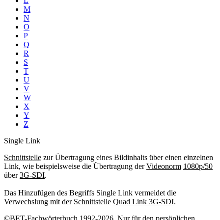
L
M
N
O
P
Q
R
S
T
U
V
W
X
Y
Z
Single Link
Schnittstelle
zur Übertragung eines Bildinhalts über einen einzelnen
Link, wie beispielsweise die Übertragung der
Videonorm
1080p/50
über
3G-SDI
.
Das Hinzufügen des Begriffs Single Link vermeidet die
Verwechslung mit der Schnittstelle
Quad Link 3G-SDI
.
©BET-Fachwörterbuch 1992-2026. Nur für den persönlichen