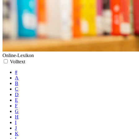
Online-Lexikon
Volltext
#
A
B
C
D
E
F
G
H
I
J
K