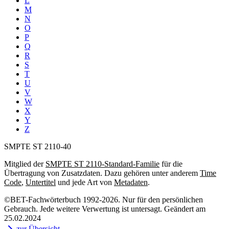
L
M
N
O
P
Q
R
S
T
U
V
W
X
Y
Z
SMPTE ST 2110-40
Mitglied der
SMPTE ST 2110-Standard-Familie
für die
Übertragung von Zusatzdaten. Dazu gehören unter anderem
Time
Code
,
Untertitel
und jede Art von
Metadaten
.
©BET-Fachwörterbuch 1992-2026. Nur für den persönlichen
Gebrauch. Jede weitere Verwertung ist untersagt. Geändert am
25.02.2024
zur Übersicht