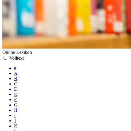
Online-Lexikon
Volltext
#
A
B
C
D
E
F
G
H
I
J
K