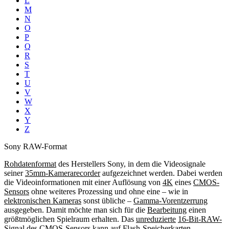
L
M
N
O
P
Q
R
S
T
U
V
W
X
Y
Z
Sony RAW-Format
Rohdatenformat
des Herstellers Sony, in dem die Videosignale
seiner
35mm-Kamerarecorder
aufgezeichnet werden. Dabei werden
die Videoinformationen mit einer Auflösung von
4K
eines
CMOS-
Sensors
ohne weiteres Prozessing und ohne eine – wie in
elektronischen Kameras
sonst übliche –
Gamma-Vorentzerrung
ausgegeben. Damit möchte man sich für die
Bearbeitung
einen
größtmöglichen Spielraum erhalten. Das
unreduzierte
16-Bit-RAW-
Signal
des
CMOS-Sensors
kann auf
Flash-Speicherkarten