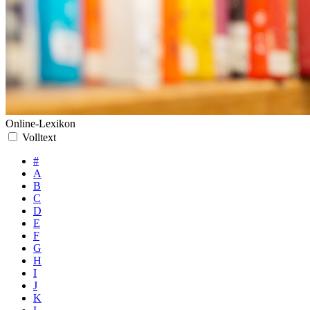
Online-Lexikon
Volltext
#
A
B
C
D
E
F
G
H
I
J
K