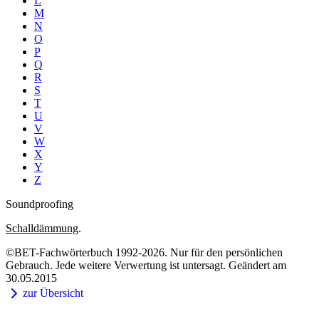
L
M
N
O
P
Q
R
S
T
U
V
W
X
Y
Z
Soundproofing
Schalldämmung
.
©BET-Fachwörterbuch 1992-2026. Nur für den persönlichen
Gebrauch. Jede weitere Verwertung ist untersagt. Geändert am
30.05.2015
zur Übersicht