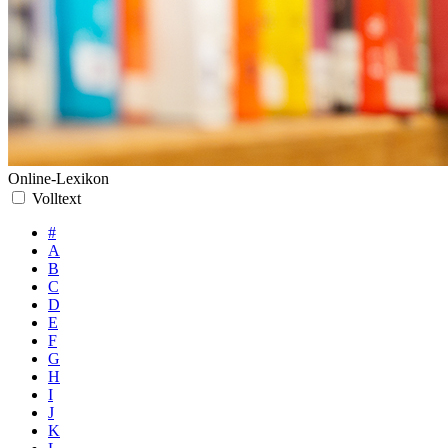
Online-Lexikon
Volltext
#
A
B
C
D
E
F
G
H
I
J
K