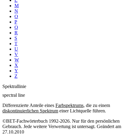
L
M
N
O
P
Q
R
S
T
U
V
W
X
Y
Z
Spektrallinie
spectral line
Differenzierte Anteile eines
Farbspektrums
, die zu einem
diskontinuierlichen Spektrum
einer Lichtquelle führen.
©BET-Fachwörterbuch 1992-2026. Nur für den persönlichen
Gebrauch. Jede weitere Verwertung ist untersagt. Geändert am
27.10.2010